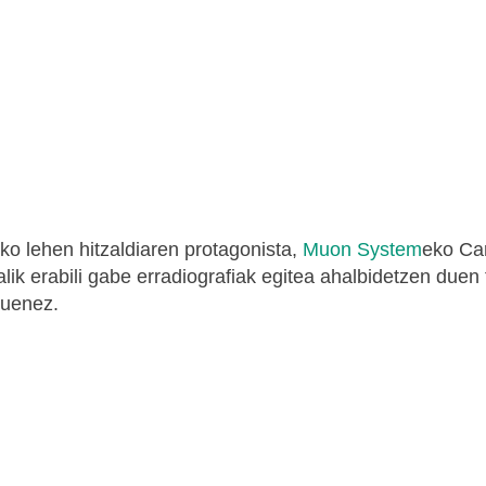
ko lehen hitzaldiaren protagonista,
Muon System
eko Ca
alik erabili gabe erradiografiak egitea ahalbidetzen duen
duenez.