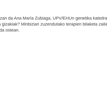
 izan da Ana María Zubiaga, UPV/EHUn genetika katedr
a gizakiak? Minbiziari zuzendutako terapien bilaketa zail
 da ostean.