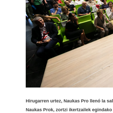
Hirugarren urtez, Naukas Pro llenó la s
Naukas Prok, zortzi ikertzailek egindako