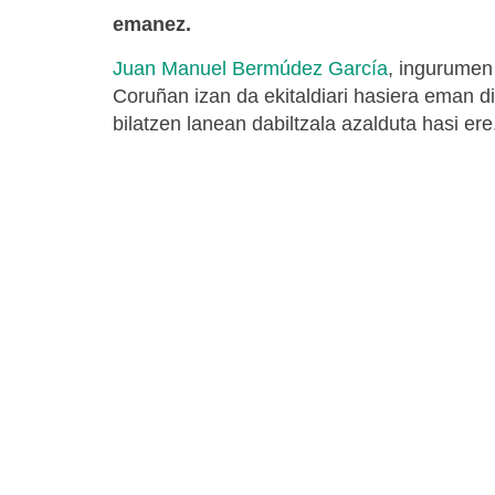
emanez.
Juan Manuel Bermúdez García
, ingurumen
Coruñan izan da ekitaldiari hasiera eman 
bilatzen lanean dabiltzala azalduta hasi er