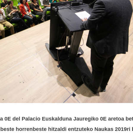
ala 0E del Palacio Euskalduna Jauregiko 0E aretoa be
 beste horrenbeste hitzaldi entzuteko Naukas 2019ri 