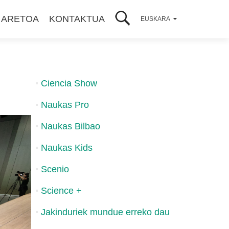
 ARETOA
KONTAKTUA
EUSKARA
Ciencia Show
Naukas Pro
Naukas Bilbao
Naukas Kids
Scenio
Science +
Jakinduriek mundue erreko dau