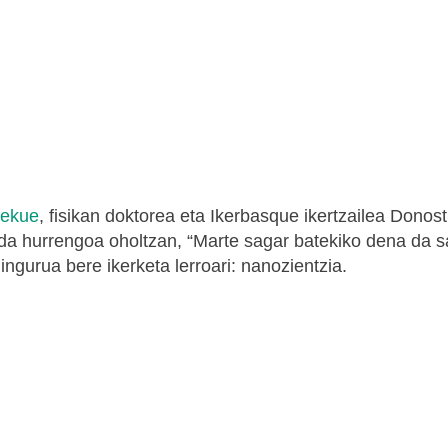
Lekue
, fisikan doktorea eta Ikerbasque ikertzailea Donost
 da hurrengoa oholtzan, “Marte sagar batekiko dena da s
ingurua bere ikerketa lerroari: nanozientzia.