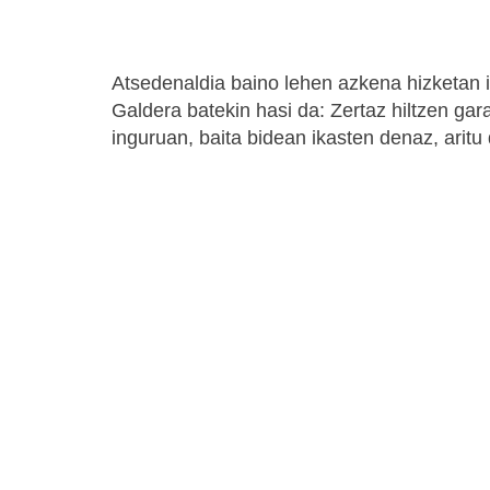
Atsedenaldia baino lehen azkena hizketan
Galdera batekin hasi da: Zertaz hiltzen gar
inguruan, baita bidean ikasten denaz, aritu