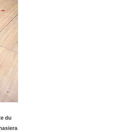
te du
hasiera