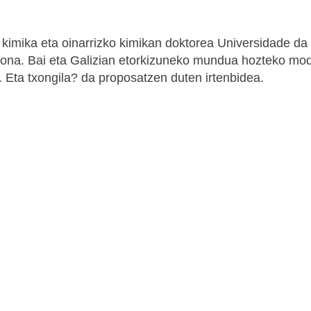
 kimika eta oinarrizko kimikan doktorea Universidade da
diona. Bai eta Galizian etorkizuneko mundua hozteko mo
e. Eta txongila? da proposatzen duten irtenbidea.