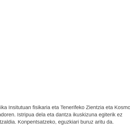
ika Insitutuan fisikaria eta Tenerifeko Zientzia eta Kosm
oren. Istripua dela eta dantza ikuskizuna egiterik ez
zaldia. Konpentsatzeko, eguzkiari buruz aritu da.