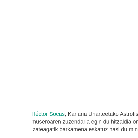
Héctor Socas
, Kanaria Uharteetako Astrofis
museroaren zuzendaria egin du hitzaldia ond
izateagatik barkamena eskatuz hasi du mint