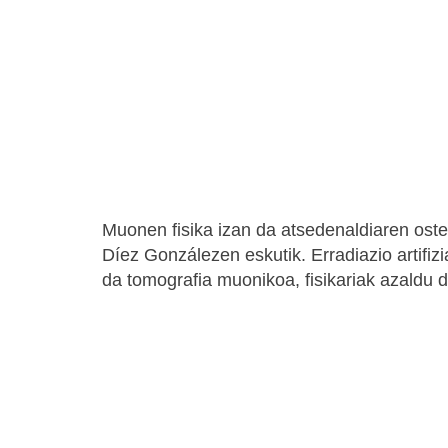
Muonen fisika izan da atsedenaldiaren oste
Díez Gonzálezen eskutik. Erradiazio artifizi
da tomografia muonikoa, fisikariak azaldu 