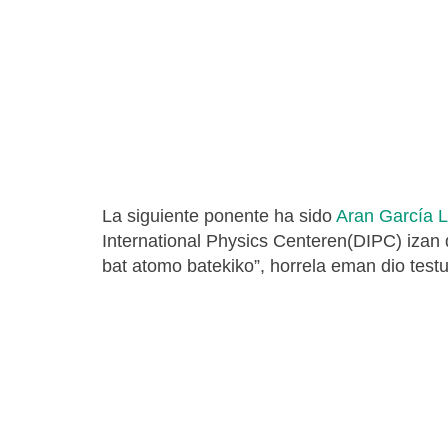
La siguiente ponente ha sido
Aran García 
International Physics Centeren(DIPC) izan
bat atomo batekiko”, horrela eman dio testu