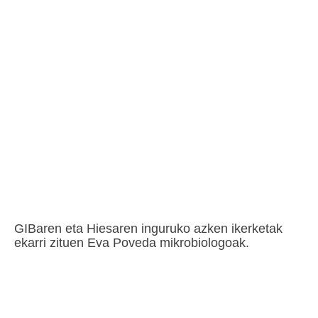
GIBaren eta Hiesaren inguruko azken ikerketak
ekarri zituen Eva Poveda mikrobiologoak.