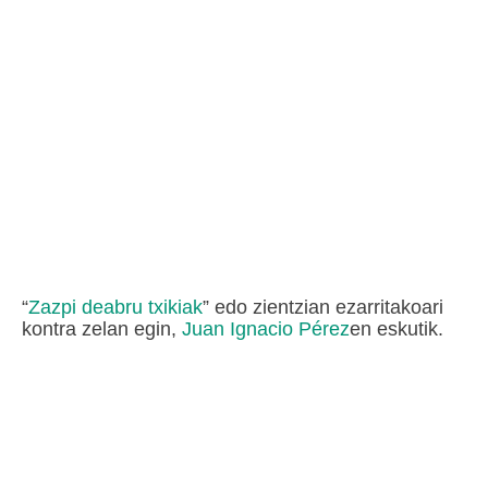
“
Zazpi deabru txikiak
” edo zientzian ezarritakoari
kontra zelan egin,
Juan Ignacio Pérez
en eskutik.