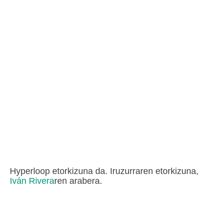
Hyperloop etorkizuna da. Iruzurraren etorkizuna,
Iván Rivera
ren arabera.