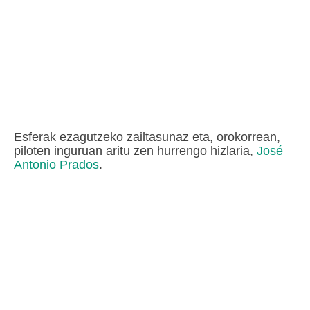
Esferak ezagutzeko zailtasunaz eta, orokorrean,
piloten inguruan aritu zen hurrengo hizlaria,
José
Antonio Prados
.