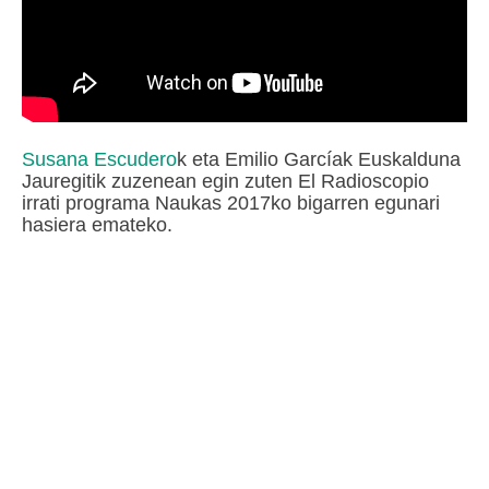
Susana Escudero
k eta Emilio Garcíak Euskalduna
Jauregitik zuzenean egin zuten El Radioscopio
irrati programa Naukas 2017ko bigarren egunari
hasiera emateko.