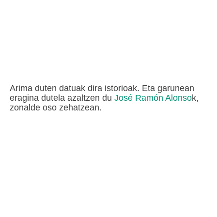
Arima duten datuak dira istorioak. Eta garunean
eragina dutela azaltzen du
José Ramón Alonso
k,
zonalde oso zehatzean.