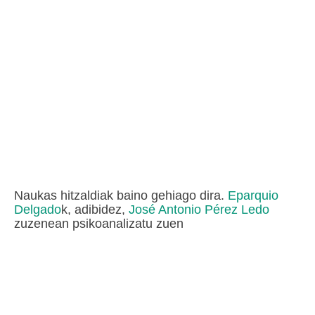
Naukas hitzaldiak baino gehiago dira.
Eparquio
Delgado
k, adibidez,
José Antonio Pérez Ledo
zuzenean psikoanalizatu zuen