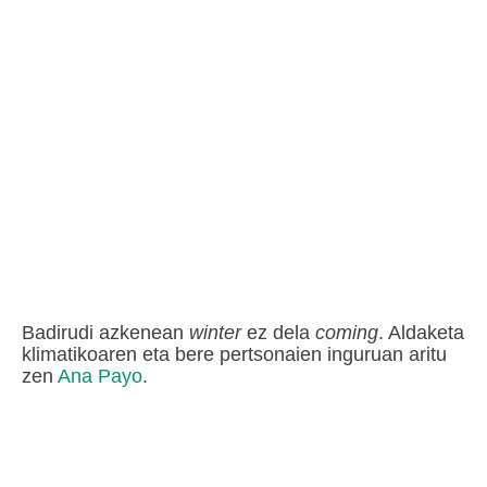
Badirudi azkenean
winter
ez dela
coming
. Aldaketa
klimatikoaren eta bere pertsonaien inguruan aritu
zen
Ana Payo
.