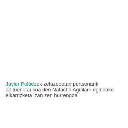
Javier Peláez
ek zetazeoetan pertsonarik
adituenetarikoa den Natacha Aguilarri egindako
elkarrizketa izan zen hurrengoa