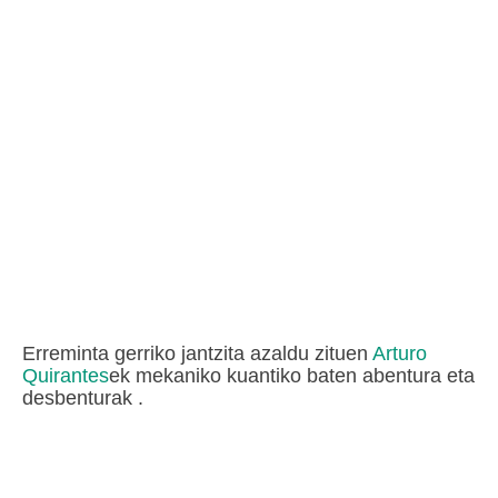
Erreminta gerriko jantzita azaldu zituen
Arturo
Quirantes
ek mekaniko kuantiko baten abentura eta
desbenturak .