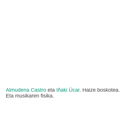
Almudena Castro
eta
Iñaki Úcar
. Haize boskotea.
Eta musikaren fisika.