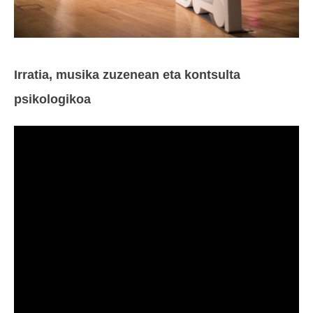
Irratia, musika zuzenean eta kontsulta
psikologikoa