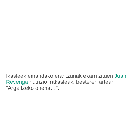
Ikasleek emandako erantzunak ekarri zituen
Juan
Revenga
nutrizio irakasleak, besteren artean
“Argaltzeko onena…”.