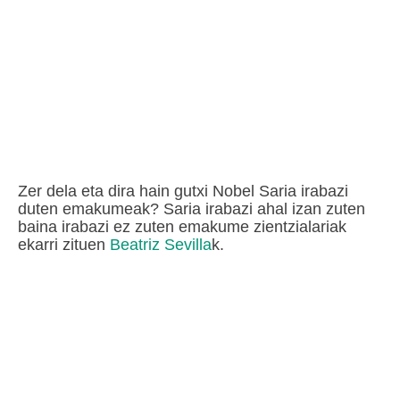
Zer dela eta dira hain gutxi Nobel Saria irabazi
duten emakumeak? Saria irabazi ahal izan zuten
baina irabazi ez zuten emakume zientzialariak
ekarri zituen
Beatriz Sevilla
k.