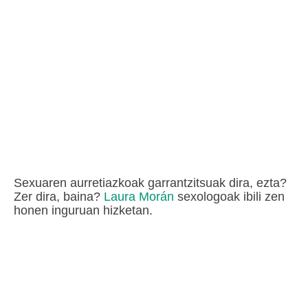
Sexuaren aurretiazkoak garrantzitsuak dira, ezta?
Zer dira, baina?
Laura Morán
sexologoak ibili zen
honen inguruan hizketan.