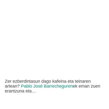
Zer ezberdintasun dago kafeina eta teinaren
artean?
Pablo José Barrecheguren
ek eman zuen
erantzuna eta…