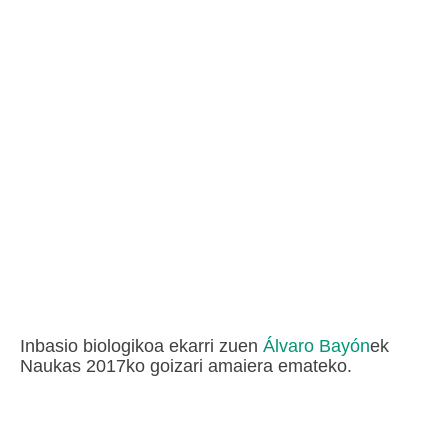
Inbasio biologikoa ekarri zuen
Álvaro Bayón
ek
Naukas 2017ko goizari amaiera emateko.