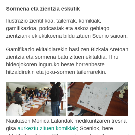
Sormena eta zientzia eskutik
Ilustrazio zientifikoa, tailerrak, komikiak,
gamifikazioa, podcastak eta askoz gehiago
zientziarik eklektikoena bildu zituen Scenio saioan.
Gamifikazio ekitaldiarekin hasi zen Bizkaia Aretoan
zientzia eta sormena batu zituen ekitaldia. Hiru
bideojokoren inguruko beste horrenbeste
hitzaldirekin eta joku-sormen tailerrarekin.
Naukasen Monica Lalandak medikuntzaren tresna
gisa
aurkeztu zituen komikiak
; Sceniok, bere