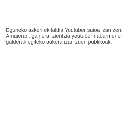
Eguneko azken ekitaldia Youtuber saioa izan zen.
Amaieran, gainera, zientzia youtuber nabarmenei
galderak egiteko aukera izan zuen publikoak.