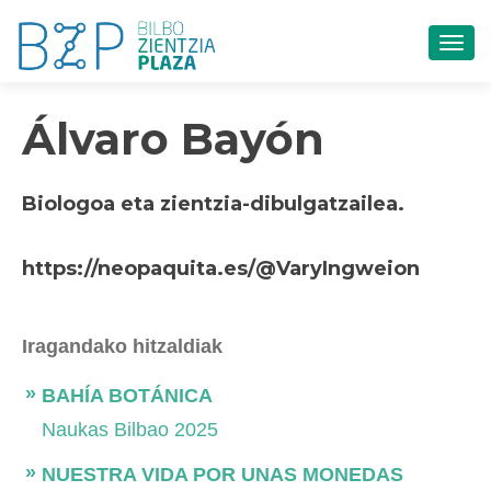
TOG
Álvaro Bayón
Biologoa eta zientzia-dibulgatzailea.
https://neopaquita.es/@VaryIngweion
Iragandako hitzaldiak
BAHÍA BOTÁNICA
Naukas Bilbao 2025
NUESTRA VIDA POR UNAS MONEDAS