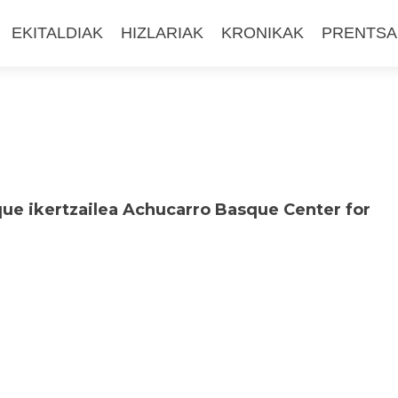
EKITALDIAK
HIZLARIAK
KRONIKAK
PRENTSA
ue ikertzailea Achucarro Basque Center for