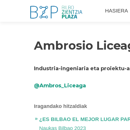
Skip
HASIERA
to
content
Ambrosio Licea
Industria-ingeniaria eta proiektu
@Ambros_Liceaga
Iragandako hitzaldiak
¿ES BILBAO EL MEJOR LUGAR PAR
Naukas Bilbao 2023