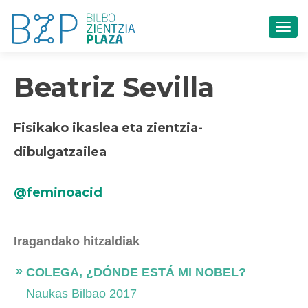
TOG
Beatriz Sevilla
Fisikako ikaslea eta zientzia-
dibulgatzailea
@feminoacid
Iragandako hitzaldiak
COLEGA, ¿DÓNDE ESTÁ MI NOBEL?
Naukas Bilbao 2017