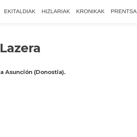
EKITALDIAK
HIZLARIAK
KRONIKAK
PRENTSA
 Lazera
La Asunción (Donostia).