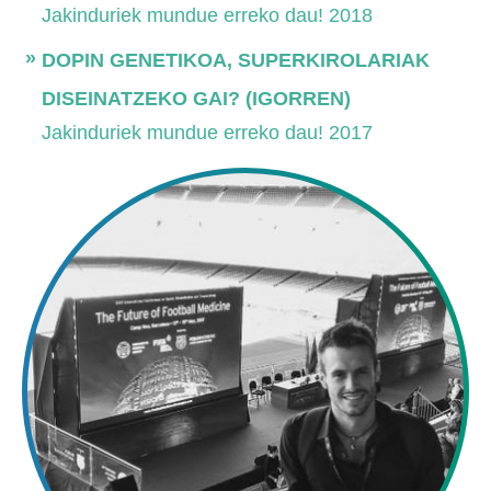
Jakinduriek mundue erreko dau! 2018
DOPIN GENETIKOA, SUPERKIROLARIAK
DISEINATZEKO GAI? (IGORREN)
Jakinduriek mundue erreko dau! 2017