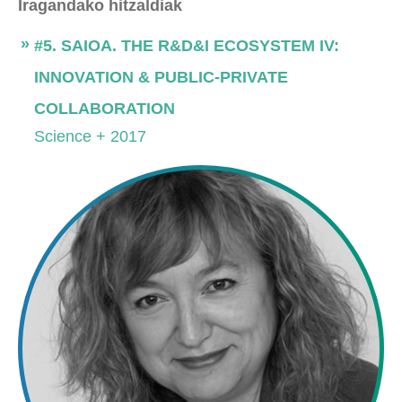
Iragandako hitzaldiak
#5. SAIOA. THE R&D&I ECOSYSTEM IV:
INNOVATION & PUBLIC-PRIVATE
COLLABORATION
Science + 2017