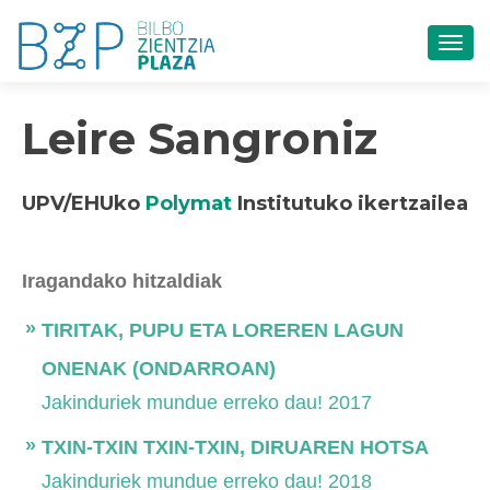
TOG
Leire Sangroniz
UPV/EHUko
Polymat
Institutuko ikertzailea
Iragandako hitzaldiak
TIRITAK, PUPU ETA LOREREN LAGUN
ONENAK (ONDARROAN)
Jakinduriek mundue erreko dau! 2017
TXIN-TXIN TXIN-TXIN, DIRUAREN HOTSA
Jakinduriek mundue erreko dau! 2018