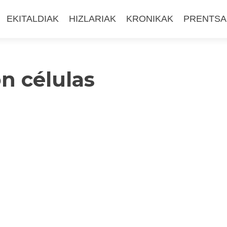
EKITALDIAK
HIZLARIAK
KRONIKAK
PRENTSA
n células