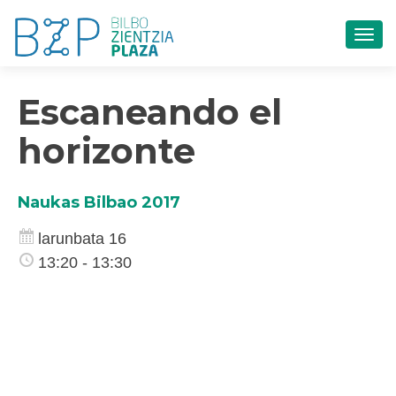
TOG
Escaneando el
horizonte
Naukas Bilbao 2017
larunbata 16
13:20 - 13:30