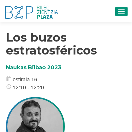
TOG
Los buzos
estratosféricos
Naukas Bilbao 2023
ostirala 16
12:10 - 12:20