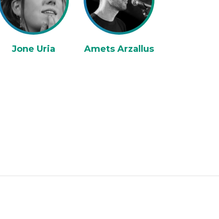
Jone Uria
Amets Arzallus