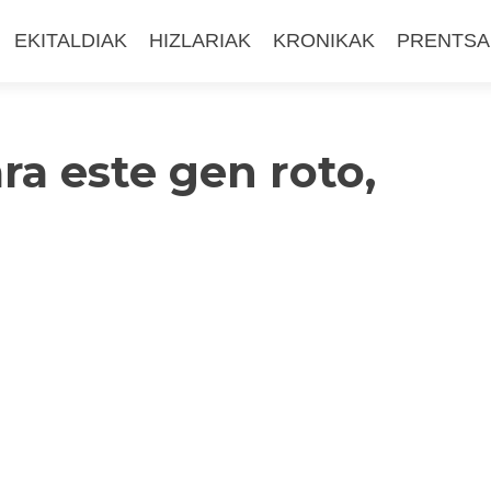
EKITALDIAK
HIZLARIAK
KRONIKAK
PRENTSA
ra este gen roto,