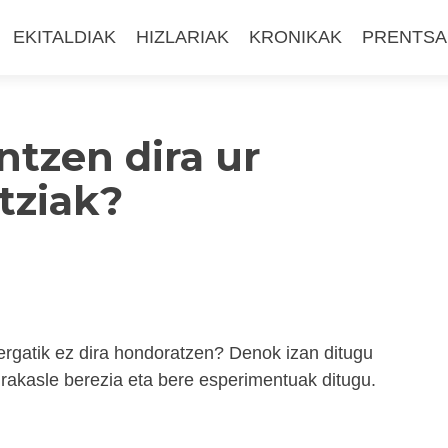
EKITALDIAK
HIZLARIAK
KRONIKAK
PRENTSA
tzen dira ur
tziak?
Zergatik ez dira hondoratzen? Denok izan ditugu
irakasle berezia eta bere esperimentuak ditugu.