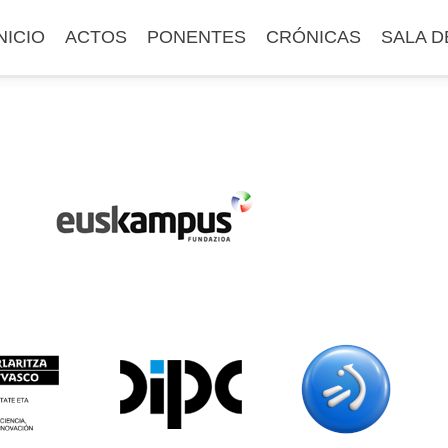
altar
NICIO
ACTOS
PONENTES
CRÓNICAS
SALA D
l
ontenido