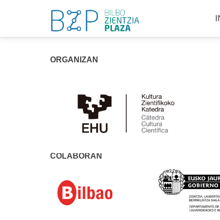
S
I
a
c
ORGANIZAN
COLABORAN