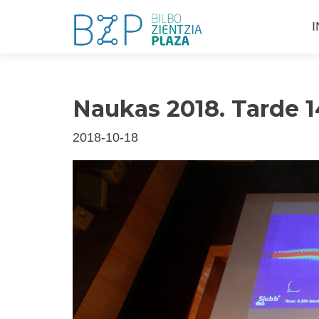
S
I
a
c
Naukas 2018. Tarde 
2018-10-18