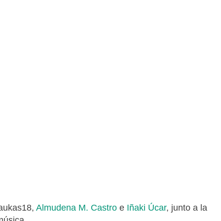
Naukas18,
Almudena M. Castro
e
Iñaki Úcar
, junto a la
música.