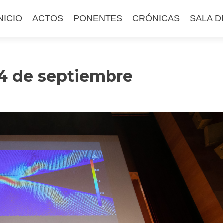
altar
NICIO
ACTOS
PONENTES
CRÓNICAS
SALA D
l
ontenido
14 de septiembre