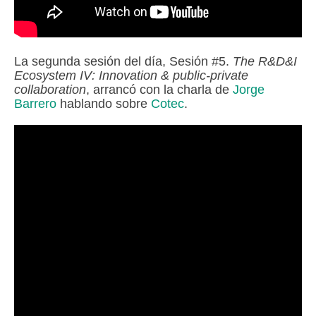
La segunda sesión del día, Sesión #5.
The R&D&I
Ecosystem IV: Innovation & public-private
collaboration
, arrancó con la charla de
Jorge
Barrero
hablando sobre
Cotec
.