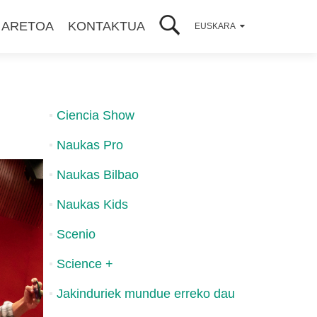
 ARETOA
KONTAKTUA
EUSKARA
Ciencia Show
Naukas Pro
Naukas Bilbao
Naukas Kids
Scenio
Science +
Jakinduriek mundue erreko dau