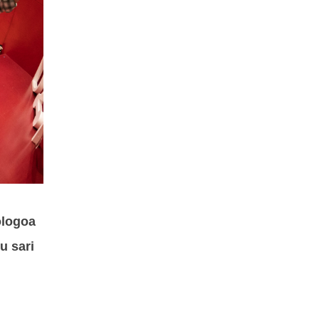
ologoa
u sari