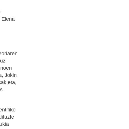
o
o Elena
eoriaren
ruz
anoen
a, Jokin
cak eta,
is
ntifiko
dituzte
ukia