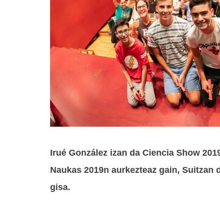
Irué González izan da Ciencia Show 201
Naukas 2019n aurkezteaz gain, Suitzan d
gisa.