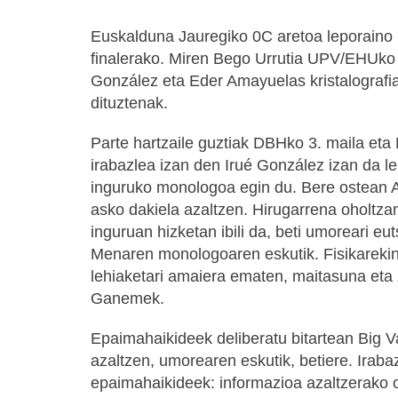
Euskalduna Jauregiko 0C aretoa leporaino
finalerako. Miren Bego Urrutia UPV/EHUko 
González eta Eder Amayuelas kristalografia
dituztenak.
Parte hartzaile guztiak DBHko 3. maila eta B
irabazlea izan den Irué González izan da l
inguruko monologoa egin du. Bere ostean As
asko dakiela azaltzen. Hirugarrena oholtz
inguruan hizketan ibili da, beti umoreari eu
Menaren monologoaren eskutik. Fisikarekin ja
lehiaketari amaiera ematen, maitasuna eta
Ganemek.
Epaimahaikideek deliberatu bitartean Big Va
azaltzen, umorearen eskutik, betiere. Iraba
epaimahaikideek: informazioa azaltzerako o