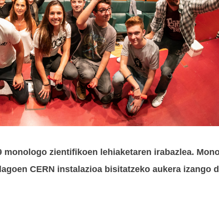
9 monologo zientifikoen lehiaketaren irabazlea. Mon
agoen CERN instalazioa bisitatzeko aukera izango d