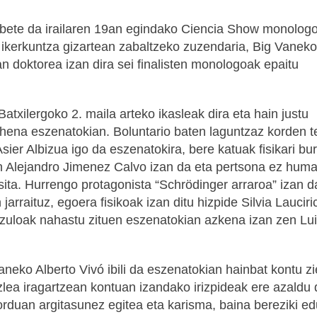
 bete da irailaren 19an egindako Ciencia Show monolog
ikerkuntza gizartean zabaltzeko zuzendaria, Big Vanek
n doktorea izan dira sei finalisten monologoak epaitu
atxilergoko 2. maila arteko ikasleak dira eta hain justu
ehena eszenatokian. Boluntario baten laguntzaz korden t
ier Albizua igo da eszenatokira, bere katuak fisikari bu
an Alejandro Jimenez Calvo izan da eta pertsona ez hum
tsita. Hurrengo protagonista “Schrödinger arraroa” izan d
rraituz, egoera fisikoak izan ditu hizpide Silvia Lauciri
 zuloak nahastu zituen eszenatokian azkena izan zen Lu
neko Alberto Vivó ibili da eszenatokian hainbat kontu zie
zlea iragartzean kontuan izandako irizpideak ere azaldu 
rduan argitasunez egitea eta karisma, baina bereziki ed