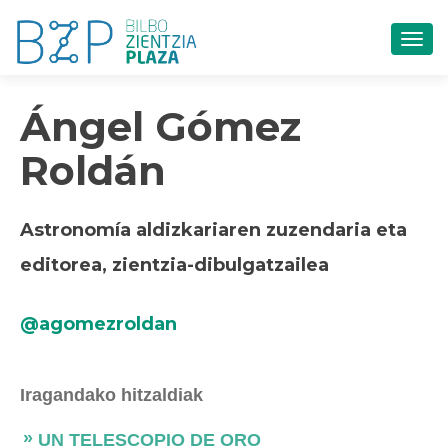
TOG
Ángel Gómez
Roldán
Astronomía aldizkariaren zuzendaria eta
editorea, zientzia-dibulgatzailea
@agomezroldan
Iragandako hitzaldiak
UN TELESCOPIO DE ORO