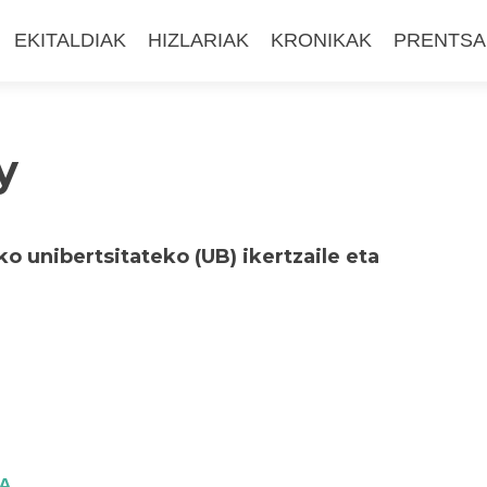
EKITALDIAK
HIZLARIAK
KRONIKAK
PRENTSA
y
 unibertsitateko (UB) ikertzaile eta
TA