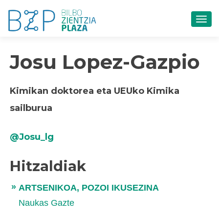
TOG
Josu Lopez-Gazpio
Kimikan doktorea eta UEUko Kimika
sailburua
@Josu_lg
Hitzaldiak
ARTSENIKOA, POZOI IKUSEZINA
Naukas Gazte