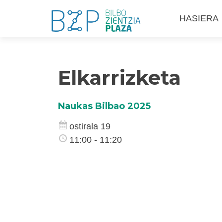
Skip
HASIERA
to
content
Elkarrizketa
Naukas Bilbao 2025
ostirala 19
11:00 - 11:20