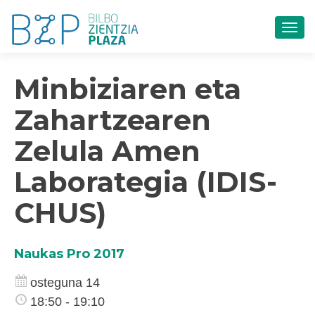
TOG
Minbiziaren eta
Zahartzearen
Zelula Amen
Laborategia (IDIS-
CHUS)
Naukas Pro 2017
osteguna 14
18:50 - 19:10