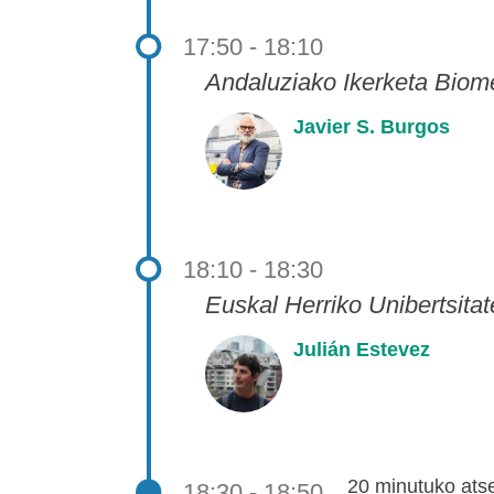
17:50 - 18:10
Andaluziako Ikerketa Bio
Javier S. Burgos
18:10 - 18:30
Euskal Herriko Unibertsit
Julián Estevez
20 minutuko ats
18:30 - 18:50