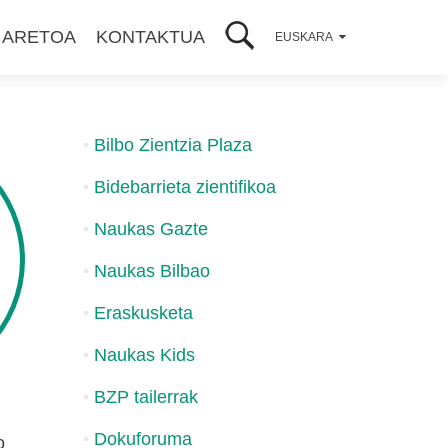
 ARETOA
KONTAKTUA
EUSKARA
Bilbo Zientzia Plaza
Bidebarrieta zientifikoa
Naukas Gazte
Naukas Bilbao
Eraskusketa
Naukas Kids
BZP tailerrak
Dokuforuma
o