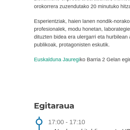
orokorrera zuzendutako 20 minutuko hitza
Esperientziak, haien lanen nondik-norakoa
profesionalek, modu honetan, laborategie
dituzten bidea era ulergarri eta hurbilean
publikoak, protagonisten eskutik.
Euskalduna Jauregi
ko Barria 2 Gelan egin
Egitaraua
17:00 - 17:10