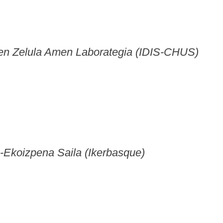
ren Zelula Amen Laborategia (IDIS-CHUS)
-Ekoizpena Saila (Ikerbasque)