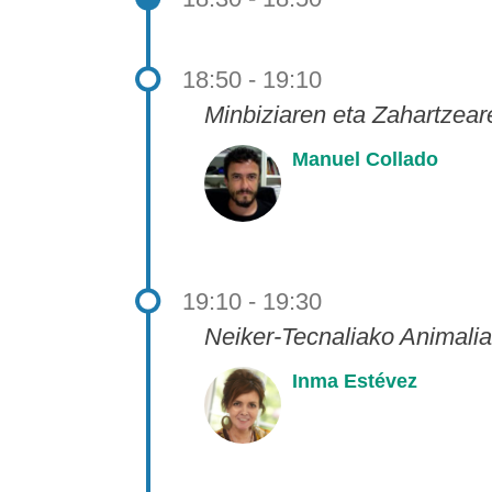
18:50 - 19:10
Minbiziaren eta Zahartzea
Manuel Collado
19:10 - 19:30
Neiker-Tecnaliako Animalia
Inma Estévez