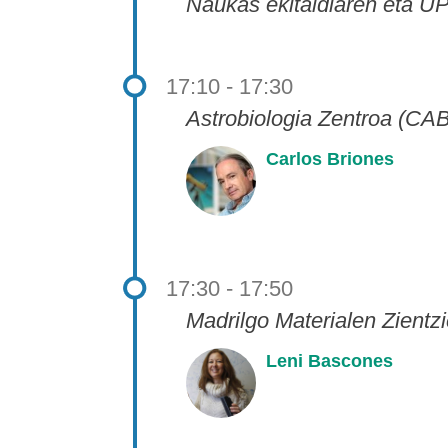
Naukas ekitaldiaren eta U
17:10 - 17:30
Astrobiologia Zentroa (CA
Carlos Briones
17:30 - 17:50
Madrilgo Materialen Zientzi
Leni Bascones