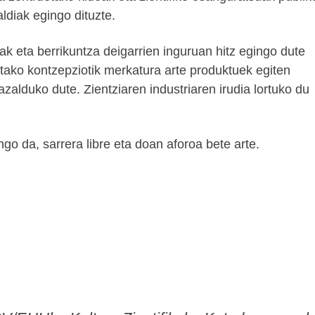
ldiak egingo dituzte.
k eta berrikuntza deigarrien inguruan hitz egingo dute
tako kontzepziotik merkatura arte produktuek egiten
 azalduko dute. Zientziaren industriaren irudia lortuko du
go da, sarrera libre eta doan aforoa bete arte.