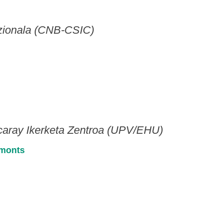
azionala (CNB-CSIC)
scaray Ikerketa Zentroa (UPV/EHU)
monts