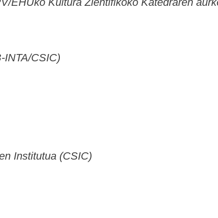
PV/EHUko Kultura Zientifikoko Katedraren aur
B-INTA/CSIC)
en Institutua (CSIC)