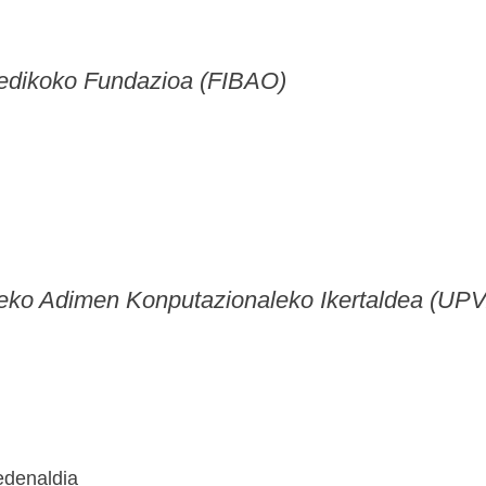
medikoko Fundazioa (FIBAO)
ateko Adimen Konputazionaleko Ikertaldea (UP
edenaldia