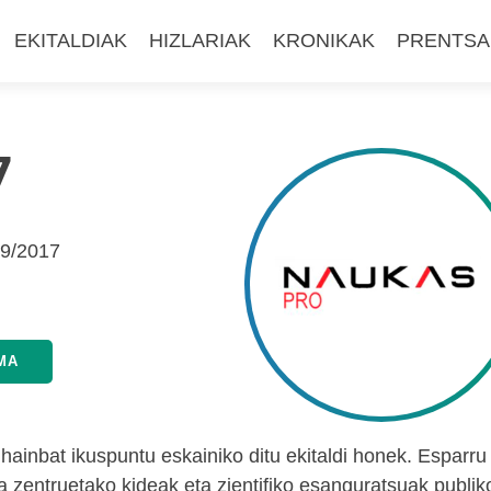
EKITALDIAK
HIZLARIAK
KRONIKAK
PRENTSA
7
09/2017
MA
 hainbat ikuspuntu eskainiko ditu ekitaldi honek. Esparru
a zentruetako kideak eta zientifiko esanguratsuak publik