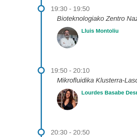
19:30 - 19:50
Bioteknologiako Zentro N
Lluis Montoliu
19:50 - 20:10
Mikrofluidika Klusterra-La
Lourdes Basabe Des
20:30 - 20:50