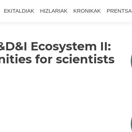
EKITALDIAK
HIZLARIAK
KRONIKAK
PRENTSA
R&D&I Ecosystem II:
ties for scientists