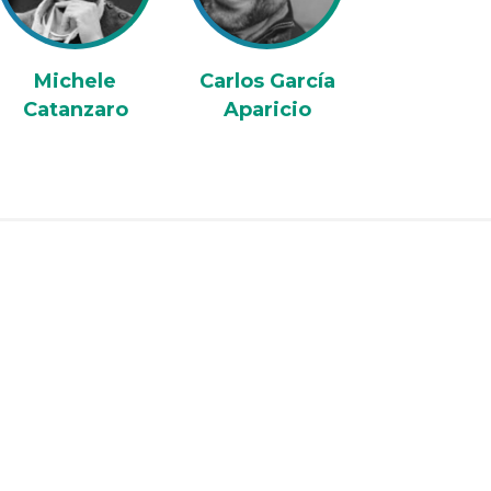
Michele
Carlos García
Catanzaro
Aparicio