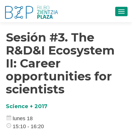
CAM
Sesión #3. The
R&D&I Ecosystem
II: Career
opportunities for
scientists
Science + 2017
lunes 18
15:10 - 16:20