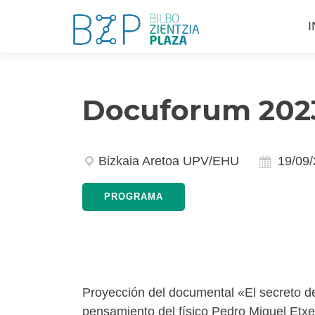
S
I
a
c
Docuforum 202
Bizkaia Aretoa UPV/EHU
19/09
PROGRAMA
Proyección del documental «El secreto d
pensamiento del físico Pedro Miguel Etxen