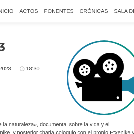
altar
NICIO
ACTOS
PONENTES
CRÓNICAS
SALA D
l
ontenido
3
/2023
18:30
e la naturaleza»,
documental sobre la vida y el
ike, y posterior charla-coloquio con el propio Etxenike 