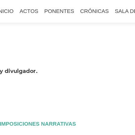
altar
NICIO
ACTOS
PONENTES
CRÓNICAS
SALA D
l
ontenido
y divulgador.
IMPOSICIONES NARRATIVAS