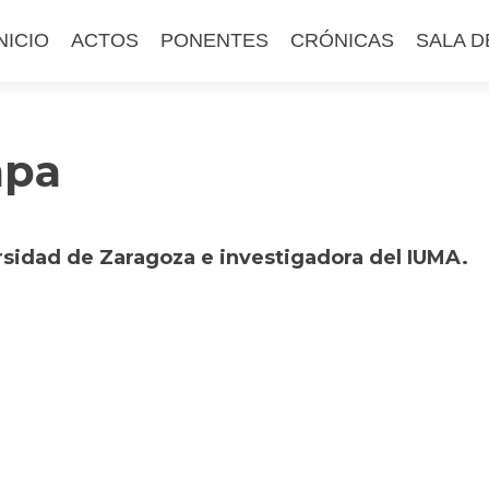
altar
NICIO
ACTOS
PONENTES
CRÓNICAS
SALA D
l
ontenido
mpa
rsidad de Zaragoza e investigadora del IUMA.