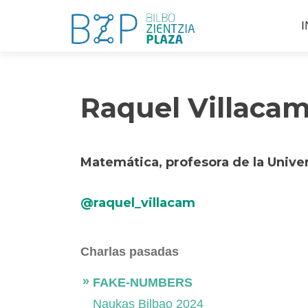
S
I
a
c
Raquel Villaca
Matemática, profesora de la Unive
@raquel_villacam
Charlas pasadas
FAKE-NUMBERS
Naukas Bilbao 2024