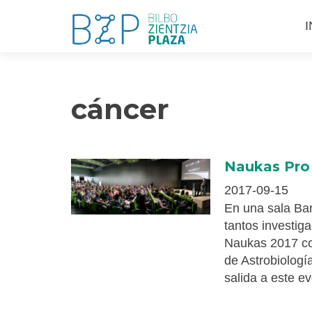
S
I
a
c
cáncer
Naukas Pro
2017-09-15
En una sala Ba
tantos investiga
Naukas 2017 con
de Astrobiologí
salida a este e