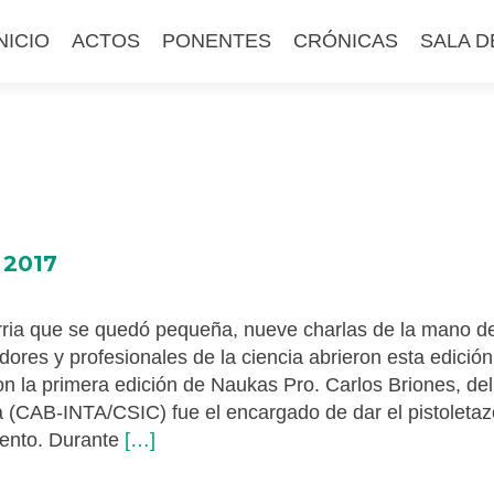
altar
NICIO
ACTOS
PONENTES
CRÓNICAS
SALA D
l
ontenido
 2017
rria que se quedó pequeña, nueve charlas de la mano de
dores y profesionales de la ciencia abrieron esta edició
 la primera edición de Naukas Pro. Carlos Briones, del
a (CAB-INTA/CSIC) fue el encargado de dar el pistoleta
Read
vento. Durante
[…]
more