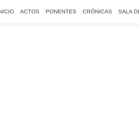
altar
NICIO
ACTOS
PONENTES
CRÓNICAS
SALA D
l
ontenido