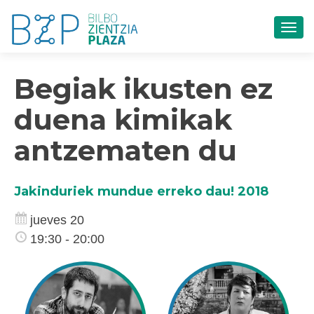
CAM
Begiak ikusten ez
duena kimikak
antzematen du
Jakinduriek mundue erreko dau! 2018
jueves 20
19:30 - 20:00