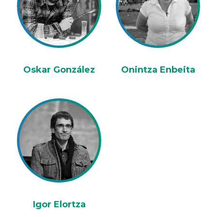
Oskar González
Onintza Enbeita
Igor Elortza