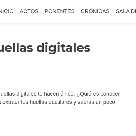
altar
NICIO
ACTOS
PONENTES
CRÓNICAS
SALA D
l
ontenido
ellas digitales
ellas digitales te hacen único. ¿Quiéres conocer
a extraer tus huellas dactilares y sabrás un poco