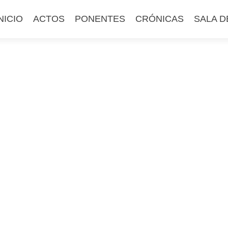
altar
NICIO
ACTOS
PONENTES
CRÓNICAS
SALA D
l
ontenido