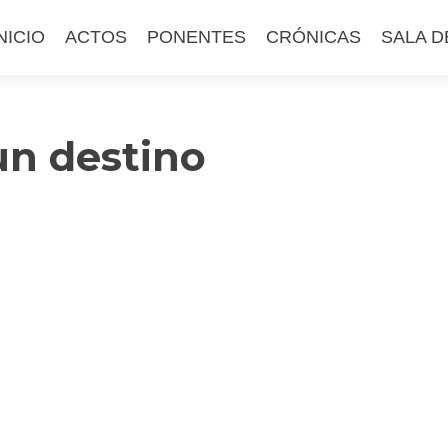
altar
NICIO
ACTOS
PONENTES
CRÓNICAS
SALA D
l
ontenido
un destino