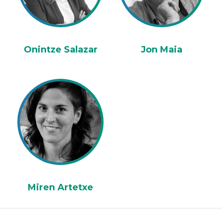
Onintze Salazar
Jon Maia
Miren Artetxe