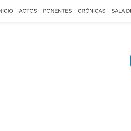
altar
NICIO
ACTOS
PONENTES
CRÓNICAS
SALA D
l
ontenido