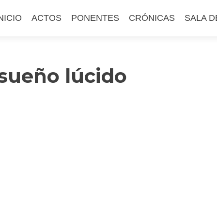
altar
NICIO
ACTOS
PONENTES
CRÓNICAS
SALA D
l
ontenido
 sueño lúcido