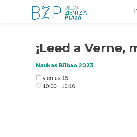
S
I
a
c
¡Leed a Verne, 
Naukas Bilbao 2023
viernes 15
10:00 - 10:10