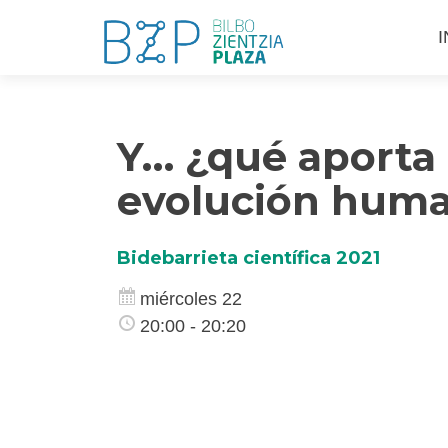
S
I
a
c
Y… ¿qué aporta l
evolución hum
Bidebarrieta científica 2021
miércoles 22
20:00 - 20:20