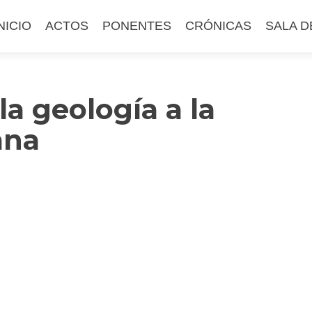
altar
NICIO
ACTOS
PONENTES
CRÓNICAS
SALA D
l
ontenido
a geología a la
ana