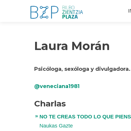
S
I
a
c
Laura Morán
Psicóloga, sexóloga y divulgadora.
@veneciana1981
Charlas
NO TE CREAS TODO LO QUE PIEN
Naukas Gazte