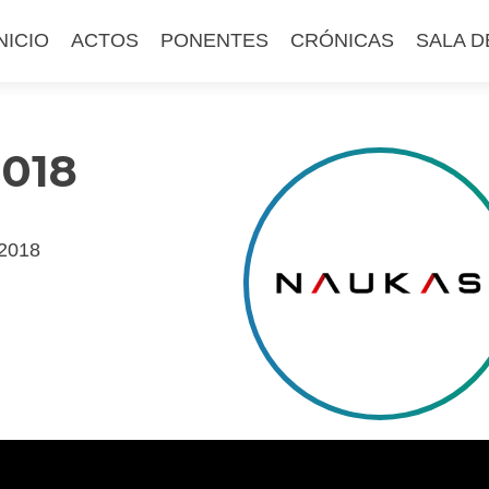
altar
NICIO
ACTOS
PONENTES
CRÓNICAS
SALA D
l
ontenido
2018
/2018