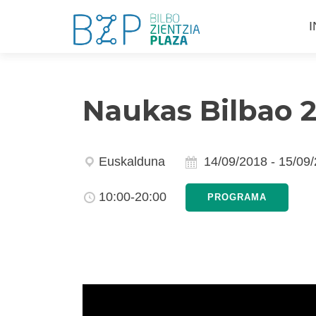
S
I
a
c
Naukas Bilbao 
Euskalduna
14/09/2018
-
15/09
10:00-20:00
PROGRAMA