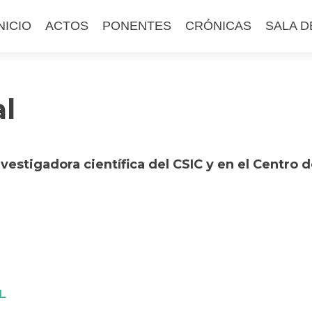
altar
NICIO
ACTOS
PONENTES
CRÓNICAS
SALA D
l
ontenido
al
vestigadora científica del CSIC y en el Centro 
L