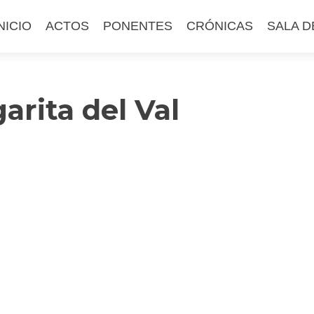
altar
NICIO
ACTOS
PONENTES
CRÓNICAS
SALA D
l
ontenido
arita del Val