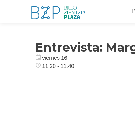
S
I
a
c
Entrevista: Marg
viernes 16
11:20 - 11:40