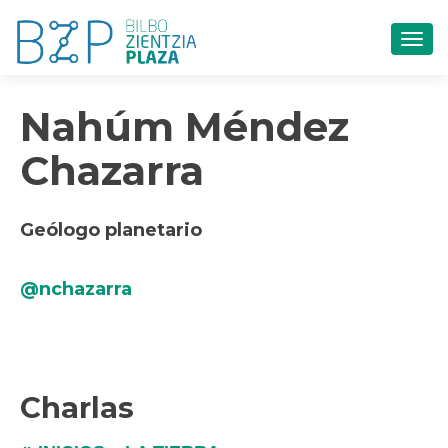
CAM
Nahúm Méndez
Chazarra
Geólogo planetario
@nchazarra
Charlas