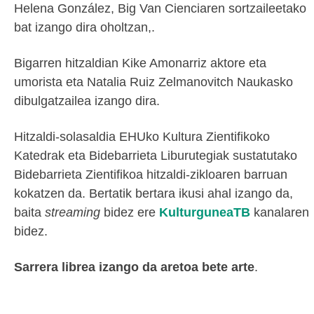
Helena González, Big Van Cienciaren sortzaileetako
bat izango dira oholtzan,.
Bigarren hitzaldian Kike Amonarriz aktore eta
umorista eta Natalia Ruiz Zelmanovitch Naukasko
dibulgatzailea izango dira.
Hitzaldi-solasaldia EHUko Kultura Zientifikoko
Katedrak eta Bidebarrieta Liburutegiak sustatutako
Bidebarrieta Zientifikoa hitzaldi-zikloaren barruan
kokatzen da. Bertatik bertara ikusi ahal izango da,
baita
streaming
bidez ere
KulturguneaTB
kanalaren
bidez.
Sarrera librea izango da aretoa bete arte
.