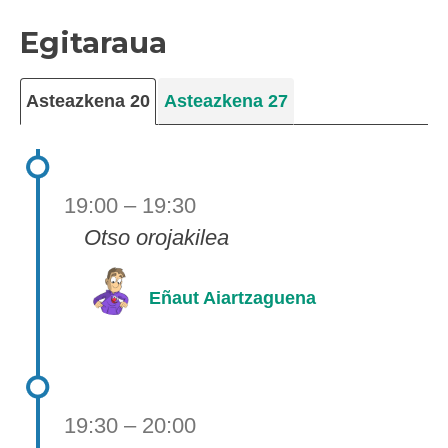
Egitaraua
Asteazkena 20
Asteazkena 27
19:00 – 19:30
Otso orojakilea
Eñaut Aiartzaguena
19:30 – 20:00