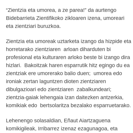
“Zientzia eta umorea, a ze parea!” da aurtengo
Bidebarrieta Zientifikoko zikloaren izena, umoreari
eta zientziari buruzkoa.
Zientzia eta umoreak uztarketa izango da hizpide eta
horretarako zientziaren arloan diharduten bi
profesional eta kulturaren arloko beste bi izango dira
hizlari. Bakoitzak haren esparrutik hitz egingo du ea
zientziak ere umorerako balio duen; umorea edo
ironiak zertan laguntzen dioten zientziaren
dibulgazioari edo zientziaren zabalkundeari;
zientzia-gaiak lehengaia izan daitezken antzerkia,
komikiak edo bertsolaritza bezalako esparruetarako.
Lehenengo solasaldian, Eñaut Aiartzaguena
komikigileak, Irribarrez izenaz ezagunagoa, eta