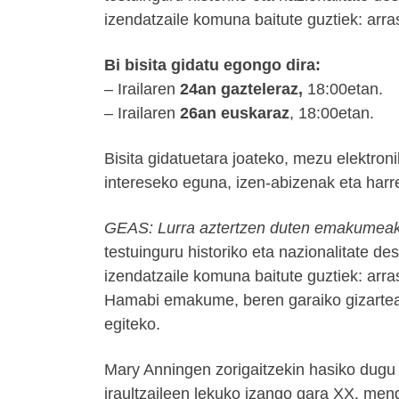
izendatzaile komuna baitute guztiek: arr
Bi bisita gidatu egongo dira:
– Irailaren
24an gazteleraz,
18:00etan.
– Irailaren
26an euskaraz
, 18:00etan.
Bisita gidatuetara joateko, mezu elektron
intereseko eguna, izen-abizenak eta harr
GEAS: Lurra aztertzen duten emakumea
testuinguru historiko eta nazionalitate 
izendatzaile komuna baitute guztiek: arr
Hamabi emakume, beren garaiko gizarteari
egiteko.
Mary Anningen zorigaitzekin hasiko dugu
iraultzaileen lekuko izango gara XX. men