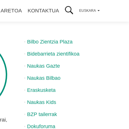
 ARETOA
KONTAKTUA
EUSKARA
Bilbo Zientzia Plaza
Bidebarrieta zientifikoa
Naukas Gazte
Naukas Bilbao
Eraskusketa
Naukas Kids
BZP tailerrak
ai,
Dokuforuma