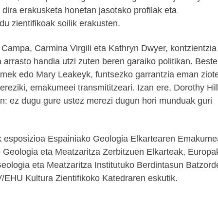
dira erakusketa honetan jasotako profilak eta
u zientifikoak soilik erakusten.
 Campa, Carmina Virgili eta Kathryn Dwyer, kontzientzia
arrasto handia utzi zuten beren garaiko politikan. Beste
comek edo Mary Leakeyk, funtsezko garrantzia eman ziot
ereziki, emakumeei transmititzeari. Izan ere, Dorothy Hil
n: ez dugu gure ustez merezi dugun hori munduak guri
 esposizioa Espainiako Geologia Elkartearen Emakume
 Geologia eta Meatzaritza Zerbitzuen Elkarteak, Europa
ologia eta Meatzaritza Institutuko Berdintasun Batzord
PV/EHU Kultura Zientifikoko Katedraren eskutik.