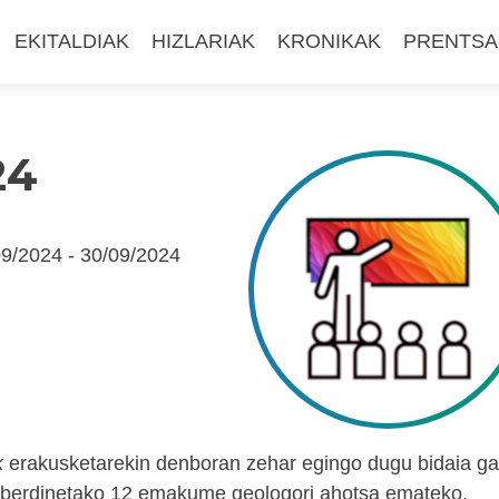
EKITALDIAK
HIZLARIAK
KRONIKAK
PRENTSA
24
09/2024
-
30/09/2024
k
erakusketarekin denboran zehar egingo dugu bidaia gar
desberdinetako 12 emakume geologori ahotsa emateko,